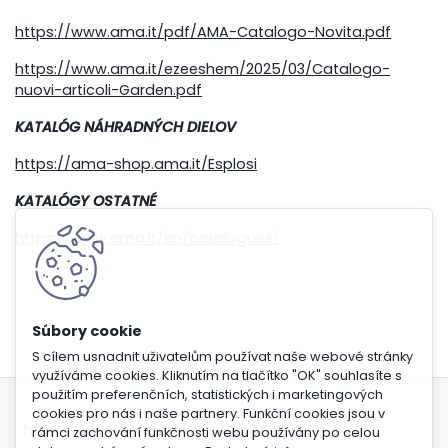
https://www.ama.it/pdf/AMA-Catalogo-Novita.pdf
https://www.ama.it/ezeeshem/2025/03/Catalogo-
nuovi-articoli-Garden.pdf
KATALÓG NÁHRADNÝCH DIELOV
https://ama-shop.ama.it/Esplosi
KATALÓGY OSTATNÉ
https://www.ama.it/en/catalogues/
S cílem usnadnit uživatelům používat naše webové stránky
využíváme cookies. Kliknutím na tlačítko "OK" souhlasíte s
použitím preferenčních, statistických i marketingových
cookies pro nás i naše partnery. Funkční cookies jsou v
https://www.facebook.com/profile.php?
rámci zachování funkčnosti webu používány po celou